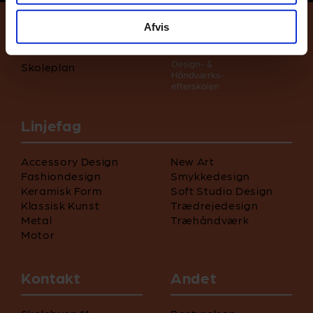
Afvis
Login
Skoleplan
Linjefag
Accessory Design
New Art
Fashiondesign
Smykkedesign
Keramisk Form
Soft Studio Design
Klassisk Kunst
Trædrejedesign
Metal
Træhåndværk
Motor
Kontakt
Andet