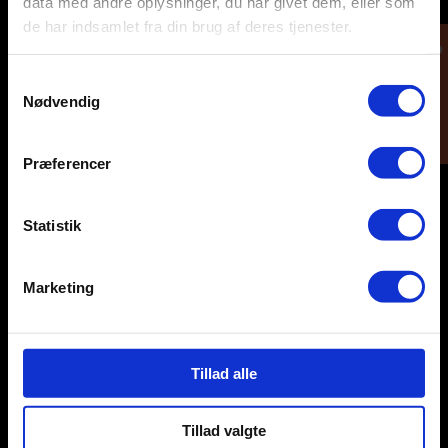
data med andre oplysninger, du har givet dem, eller som
de har indsamlet fra din brug af deres tjenester.
Tilmeld dig
Samtykkevalg
Nødvendig
Præferencer
Statistik
Marketing
Følg med:
Tillad alle
Tillad valgte